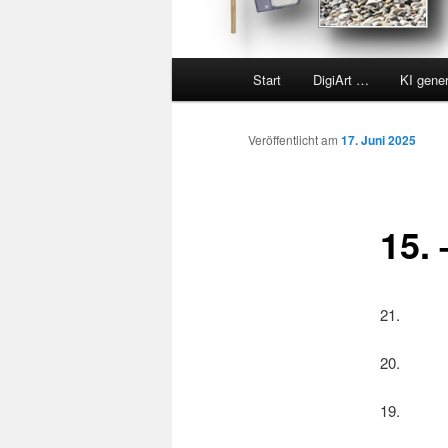
Hauptmenü
Start
DigiArt …
KI gene
Veröffentlicht am
17. Juni 2025
15. 
21.
20.
19.