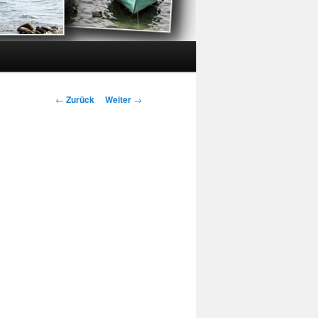
Beitrags-
←
Zurück
Weiter
→
Navigation