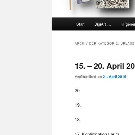
Hauptmenü
Start
DigiArt …
KI gene
ARCHIV DER KATEGORIE:
URLAUB
15. – 20. April 2
Veröffentlicht am
21. April 2016
20.
19.
18.
17. Konfirmation Laura