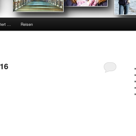
riert …
Reisen
016