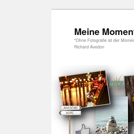
Zum
Zum
Inhalt
sekundären
wechseln
Inhalt
Meine Moment
wechseln
"Ohne Fotografie ist der Moment
Richard Avedon