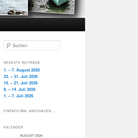
S
u
c
h
NEUESTE BEITRÄGE
e
1. – 7. August 2026
n
22. – 31. Juli 2026
15. – 21. Juli 2026
8. – 14. Juli 2026
1. – 7. Juli 2026
EINFACH MAL ANSCHAUEN …
KALENDER
AUGUST 2026