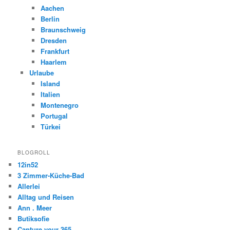
Aachen
Berlin
Braunschweig
Dresden
Frankfurt
Haarlem
Urlaube
Island
Italien
Montenegro
Portugal
Türkei
BLOGROLL
12in52
3 Zimmer-Küche-Bad
Allerlei
Alltag und Reisen
Ann . Meer
Butiksofie
Capture your 365