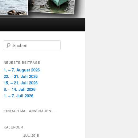
S
u
c
h
NEUESTE BEITRÄGE
e
1. – 7. August 2026
n
22. – 31. Juli 2026
15. – 21. Juli 2026
8. – 14. Juli 2026
1. – 7. Juli 2026
EINFACH MAL ANSCHAUEN …
KALENDER
JULI 2018