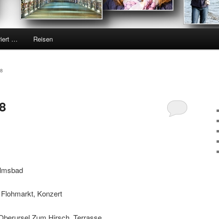
riert …
Reisen
18
18
elmsbad
 Flohmarkt, Konzert
, Oberursel Zum Hirsch, Terrasse