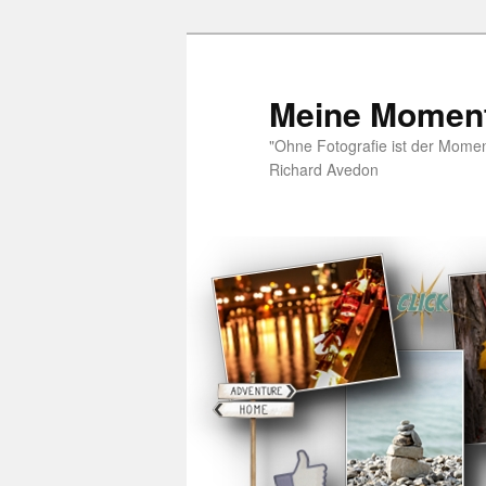
Zum
Zum
Inhalt
sekundären
wechseln
Inhalt
Meine Moment
wechseln
"Ohne Fotografie ist der Moment
Richard Avedon