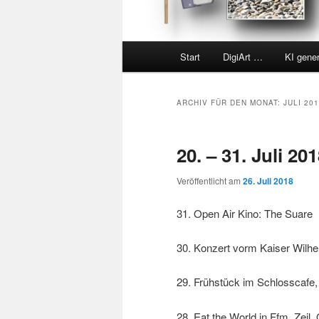
Hauptmenü
Start
DigiArt …
KI gene
ARCHIV FÜR DEN MONAT:
JULI 20
20. – 31. Juli 20
Veröffentlicht am
26. Juli 2018
31. Open Air Kino: The Suare
30. Konzert vorm Kaiser Wilh
29. Frühstück im Schlosscafe,
28. Eat the World in Ffm, Zeil