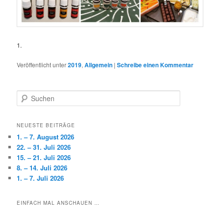
1.
Veröffentlicht unter
2019
,
Allgemein
|
Schreibe einen Kommentar
S
u
c
h
NEUESTE BEITRÄGE
e
1. – 7. August 2026
n
22. – 31. Juli 2026
15. – 21. Juli 2026
8. – 14. Juli 2026
1. – 7. Juli 2026
EINFACH MAL ANSCHAUEN …