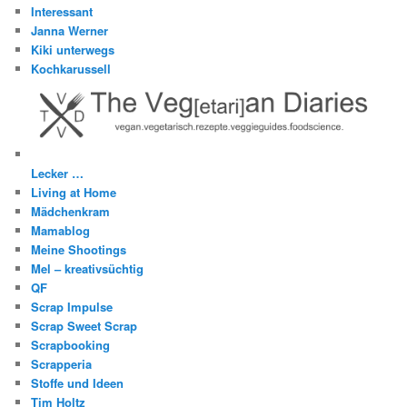
Interessant
Janna Werner
Kiki unterwegs
Kochkarussell
Lecker …
Living at Home
Mädchenkram
Mamablog
Meine Shootings
Mel – kreativsüchtig
QF
Scrap Impulse
Scrap Sweet Scrap
Scrapbooking
Scrapperia
Stoffe und Ideen
Tim Holtz