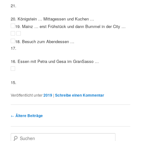
21.
20. Königstein … Mittagessen und Kuchen …
19. Mainz … erst Frühstück und dann Bummel in der City …
18. Besuch zum Abendessen …
17.
16. Essen mit Petra und Gesa im GranSasso …
15.
Veröffentlicht unter
2019
|
Schreibe einen Kommentar
Beitrags-
←
Ältere Beiträge
Navigation
S