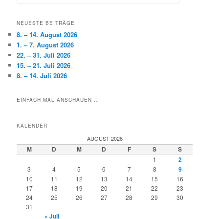
u
c
h
NEUESTE BEITRÄGE
e
8. – 14. August 2026
n
1. – 7. August 2026
22. – 31. Juli 2026
15. – 21. Juli 2026
8. – 14. Juli 2026
EINFACH MAL ANSCHAUEN …
KALENDER
AUGUST 2026
M
D
M
D
F
S
S
1
2
3
4
5
6
7
8
9
10
11
12
13
14
15
16
17
18
19
20
21
22
23
24
25
26
27
28
29
30
31
« Juli