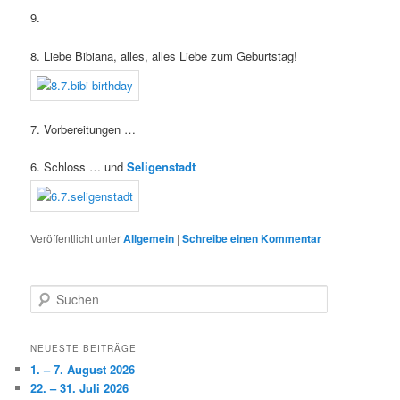
9.
8. Liebe Bibiana, alles, alles Liebe zum Geburtstag!
7. Vorbereitungen …
6. Schloss … und
Seligenstadt
Veröffentlicht unter
Allgemein
|
Schreibe einen Kommentar
S
u
c
h
NEUESTE BEITRÄGE
e
1. – 7. August 2026
n
22. – 31. Juli 2026